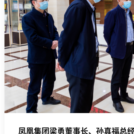
凤凰集团梁勇董事长、孙真福总